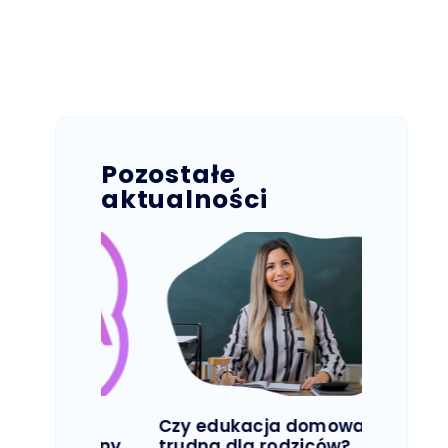
Pozostałe
aktualności
Czy edukacja domowa jest
Czy d
asyczny
trudna dla rodziców?
domow