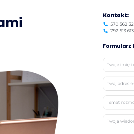
Kontakt:
nami
570 562 32
792 513 613
Formularz 