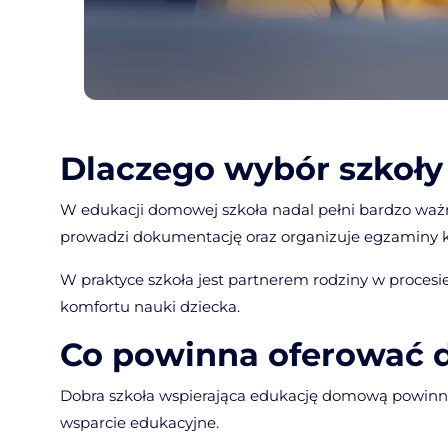
Wyjaśniamy przepisy i
Ręk
zasady w 2026 roku.
W ob
Decyzja o przejściu na edukację
zmie
domową często zaczyna się od
mode
jednego, bardzo konkretnego
za p
pytania wpisywanego w Google
uczn
Dlaczego wybór szkoły 
przez rodziców: czy edukacja
rodz
domowa jest legalna? Wiele osób
rozw
W edukacji domowej szkoła nadal pełni bardzo ważną
wyobraża sobie, że nauka
dzie
prowadzi dokumentację oraz organizuje egzaminy kl
Czytaj dalej
Czyt
W praktyce szkoła jest partnerem rodziny w procesi
komfortu nauki dziecka.
Co powinna oferować d
Dobra szkoła wspierająca edukację domową powinna 
wsparcie edukacyjne.