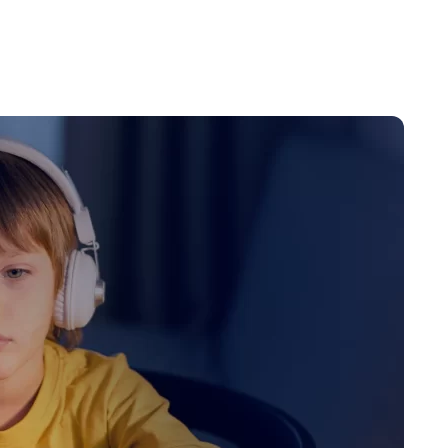
kacja Domowa Online:
Edukacja, która uczy
yszłość Nauki w Zasięgu
myśleć. Dlaczego kl