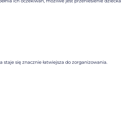
pełnia ich oczekiwań, możliwe jest przeniesienie dziecka
staje się znacznie łatwiejsza do zorganizowania.