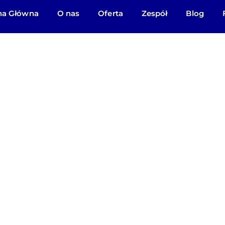
na Główna
O nas
Oferta
Zespół
Blog
ukacji domowej 
owiednią plac