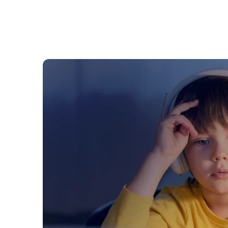
Czy edukacja domowa jest
Edu
legalna w Polsce?
Prz