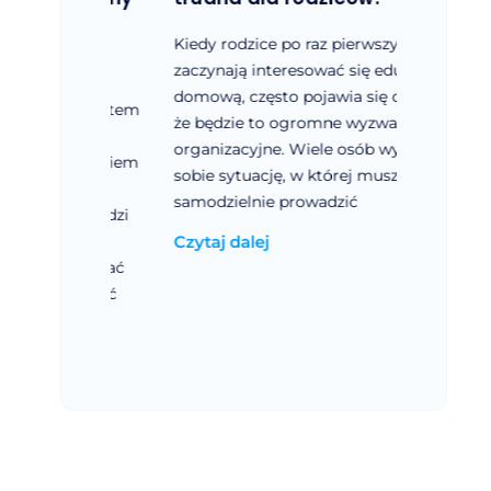
aje
świad
zeby
Kiedy rodzice po raz pierwszy
ta
Dla wie
zaczynają interesować się edukacją
edukac
domową, często pojawia się obawa,
emu system
pierwszy
że będzie to ogromne wyzwanie
jako
uczące 
organizacyjne. Wiele osób wyobraża
związaniem
otrzymy
sobie sytuację, w której muszą
e
Obawa j
samodzielnie prowadzić
no ludzi
dokumen
iących
Czytaj dalej
ukończe
ykonywać
Czytaj 
ajdywać