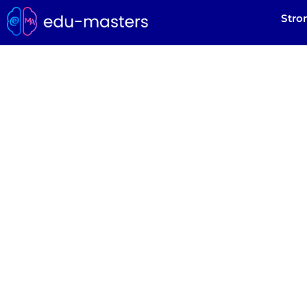
Stro
Szkoła w ed
odp