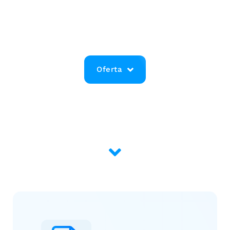
Zobacz, jakie korzyści może zyskać Twoje dziecko
oraz Ty sam!
Oferta
Dołącz do nas. Wystarczą 3 kroki