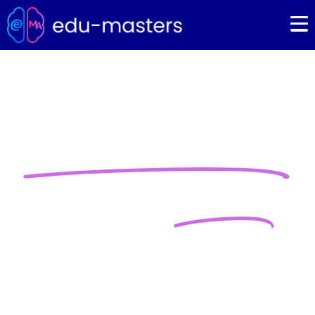
Edukacja domowa online
Nowa jakość
w Polsce
Życie to Twój najważniejszy
projekt! Zdecyduj jak
będziesz go realizować!
Sprawdź, jak działa system do nauczania w sieci.