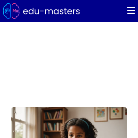
Czy dziecko w edukacji
domowej będzie miało
świadectwo?