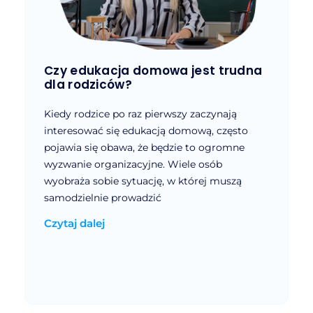
Czy edukacja domowa jest trudna
Czy d
koły
dla rodziców?
będzi
rzeby
Kiedy rodzice po raz pierwszy zaczynają
Najczęs
interesować się edukacją domową, często
najwięk
pojawia się obawa, że będzie to ogromne
domową 
cyjną
wyzwanie organizacyjne. Wiele osób
Rodzice
alnym. W
wyobraża sobie sytuację, w której muszą
się w d
ludzi
samodzielnie prowadzić
rówieśn
swajać
Czytaj dalej
Czytaj 
dania i